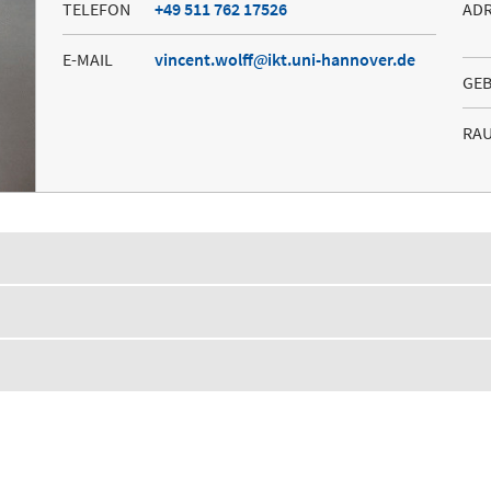
TELEFON
+49 511 762 17526
AD
E-MAIL
vincent.wolff
ikt.uni-hannover.de
GE
RA