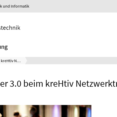
ik und Informatik
stechnik
ung
Wagner 3.0 beim kreHtiv Netzwerktreffen
r 3.0 beim kreHtiv Netzwerkt