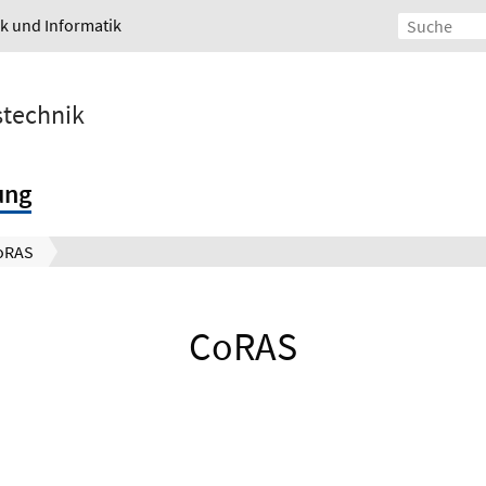
ik und Informatik
stechnik
ung
oRAS
CoRAS